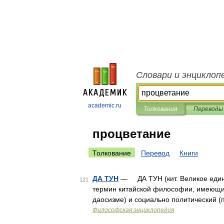
Словари и энциклоп
academic.ru
Толкования
Переводы
процветание
Толкование
Перевод
Книги
ДА ТУН
— ДА ТУН (кит. Великое едине
121
термин китайской философии, имеющий
даосизме) и социально политический 
Философская энциклопедия