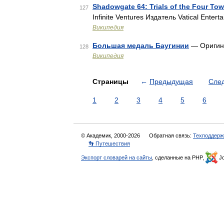
Shadowgate 64: Trials of the Four Tow
127
Infinite Ventures Издатель Vatical Enter
Википедия
Большая медаль Баугинии
— Оригин
128
Википедия
Страницы
←
Предыдущая
Сле
1
2
3
4
5
6
© Академик, 2000-2026
Обратная связь:
Техподдерж
👣 Путешествия
Экспорт словарей на сайты
, сделанные на PHP,
Jo