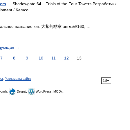
ers
— Shadowgate 64 – Trials of the Four Towers Разработчик
tainment / Kemco …
альное название кит. 大紫荊勳章 англ.&#160; …
дующая
→
7
8
9
10
11
12
13
ка
,
Реклама на сайте
18+
omla,
Drupal,
WordPress, MODx.