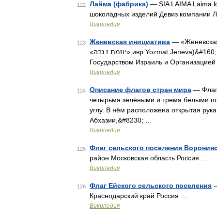
Лайма (фабрика)
— SIA LAIMA Laima l
122
шоколадных изделий Девиз компании 
Википедия
Женевская инициатива
— «Женевская 
123
«יוזמת ז נבה» ивр.Yozmat Jeneva)&#160; проект соглашения о постоянном урегулировании между
Государством Израиль и Организацией
Википедия
Описание флагов стран мира
— Флаг 
124
четырьмя зелёными и тремя белыми по
углу. В нём расположена открытая рук
Абхазии,&#8230; …
Википедия
Флаг сельского поселения Воронин
125
район Московская область Россия …
Википедия
Флаг Ейского сельского поселения
—
126
Краснодарский край Россия …
Википедия