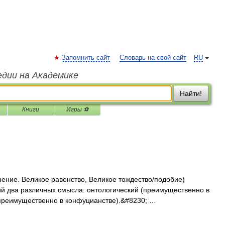
Запомнить сайт
Словарь на свой сайт
RU
едии на Академике
Найти!
Книги
Игры ⚽
ние. Великое равенство, Великое тождество/подобие)
 два различных смысла: онтологический (преимущественно в
(преимущественно в конфуцианстве).&#8230; …